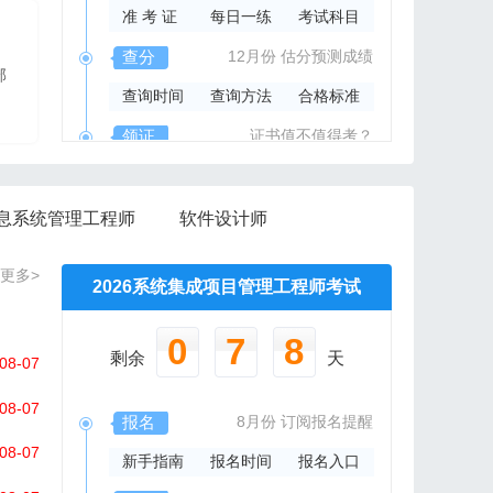
准 考 证
每日一练
考试科目
2026年系规内部辅导资料
查分
12月份
估分预测成绩
部
报班免费邮寄辅导资料
查询时间
查询方法
合格标准
信管网精心组编资料集
领证
证书值不值得考？
领取时间
证书样本
证书查询
息系统管理工程师
软件设计师
更多>
2026系统集成项目管理工程师考试
0
7
8
剩余
天
08-07
08-07
报名
8月份
订阅报名提醒
08-07
新手指南
报名时间
报名入口