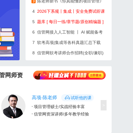
陈老师新书《你真能懂的项目管理》
3
4
2026下系规丨集成丨安全免费试听课
5
题库 [ 每日一练/章节题/原创精编题 ]
6
信管网接入人工智能 丨 AI 赋能备考
7
软考高项|集成等各科真题汇总下载
8
信管网软考讲师合作招聘(全职/兼职)
管网师资
高项-陈老师
试听他的课
>
项目管理硕士/实战经验丰富
信管网资深讲师/多年教学经验