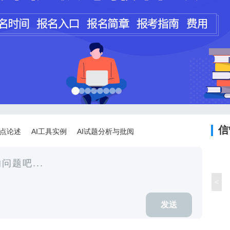
程师
计师
信
论点论述
AI工具实例
AI试题分析与批阅
<
发送