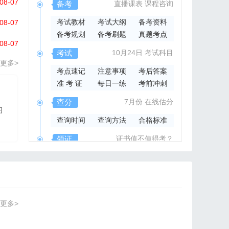
08-07
备考
直播课表
课程咨询
考试教材
考试大纲
备考资料
08-07
备考规划
备考刷题
真题考点
08-07
考试
10月24日
考试科目
更多>
考点速记
注意事项
考后答案
准 考 证
每日一练
考前冲刺
2026年集成官方指导书
查分
7月份
在线估分
习
2026系统集成项目管
查询时间
查询方法
合格标准
理工程师官方指导教材
领证
证书值不值得考？
领取时间
证书样本
证书查询
更多>