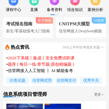
课程中心
直播
备考资料
综合知识
案例分析
新手指南
AI老师
考试报名指南
CNITPM大模型
新生/零基础报考入门指南
信管网接入DeepSeek赋能
热点资讯
2026上半年软考报名专题>>
•
2026下系规丨集成丨安全免费试听课
•
题库 [ 每日一练/章节题/原创精编题 ]
•
信管网接入人工智能 丨 AI 赋能备考
•
软考高项|集成等各科真题汇总下载
ID查试题
信管网优势
信管网支付
优秀学员
•
信管网软考讲师合作招聘(全职/兼职)
•
各地2026下半年软考报名时间及通知
信息系统项目管理师
更多
•
2026上半年软考证书领取时间及通知
•
陈老师新书《你真能懂的项目管理》