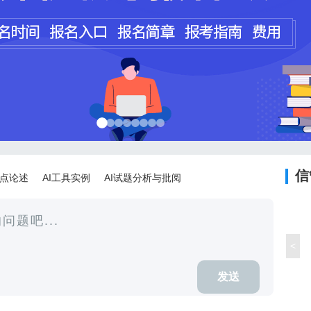
程师
计师
信
论点论述
AI工具实例
AI试题分析与批阅
<
发送