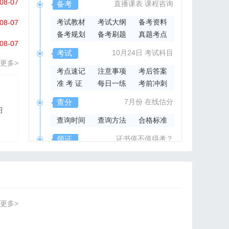
08-07
备考
直播课表
课程咨询
考试教材
考试大纲
备考资料
08-07
备考规划
备考刷题
真题考点
08-07
考试
10月24日
考试科目
更多>
考点速记
注意事项
考后答案
准 考 证
每日一练
考前冲刺
2026年集成官方指导书
查分
7月份
在线估分
习
2026系统集成项目管
查询时间
查询方法
合格标准
理工程师官方指导教材
领证
证书值不值得考？
领取时间
证书样本
证书查询
更多>