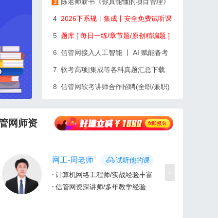
陈老师新书《你真能懂的项目管理》
3
4
2026下系规丨集成丨安全免费试听课
5
题库 [ 每日一练/章节题/原创精编题 ]
6
信管网接入人工智能 丨 AI 赋能备考
7
软考高项|集成等各科真题汇总下载
8
信管网软考讲师合作招聘(全职/兼职)
管网师资
网工-周老师
试听他的课
>
计算机网络工程师/实战经验丰富
信管网资深讲师/多年教学经验