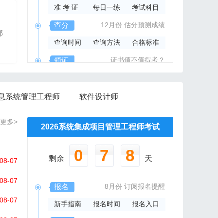
准 考 证
每日一练
考试科目
2026年系规内部辅导资料
查分
12月份
估分预测成绩
部
报班免费邮寄辅导资料
查询时间
查询方法
合格标准
信管网精心组编资料集
领证
证书值不值得考？
领取时间
证书样本
证书查询
息系统管理工程师
软件设计师
更多>
2026系统集成项目管理工程师考试
0
7
8
剩余
天
08-07
08-07
报名
8月份
订阅报名提醒
08-07
新手指南
报名时间
报名入口