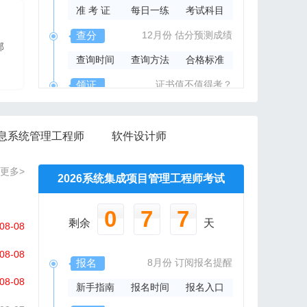
准 考 证
每日一练
考试科目
2026年系规内部辅导资料
查分
12月份
估分预测成绩
部
报班免费邮寄辅导资料
查询时间
查询方法
合格标准
信管网精心组编资料集
领证
证书值不值得考？
领取时间
证书样本
证书查询
息系统管理工程师
软件设计师
更多>
2026系统集成项目管理工程师考试
0
7
7
剩余
天
08-08
08-08
报名
8月份
订阅报名提醒
08-08
新手指南
报名时间
报名入口