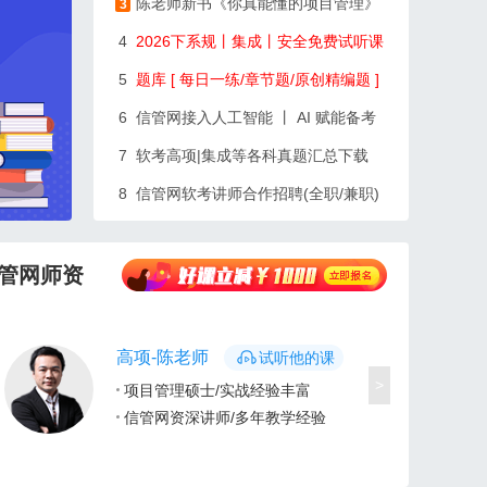
陈老师新书《你真能懂的项目管理》
3
4
2026下系规丨集成丨安全免费试听课
5
题库 [ 每日一练/章节题/原创精编题 ]
6
信管网接入人工智能 丨 AI 赋能备考
7
软考高项|集成等各科真题汇总下载
8
信管网软考讲师合作招聘(全职/兼职)
管网师资
高项-陈老师
试听他的课
>
项目管理硕士/实战经验丰富
信管网资深讲师/多年教学经验