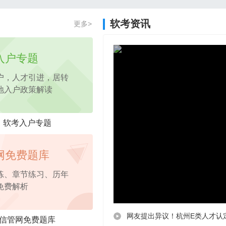
2026年项目管理认证PM免费试听课程
软考资讯
更多>
2026年pmp免费试听
课程，考点精讲
入户专题
户，人才引进，居转
地入户政策解读
软考入户专题
网免费题库
练、章节练习、历年
免费解析
网友提出异议！杭州E类人才认
信管网免费题库