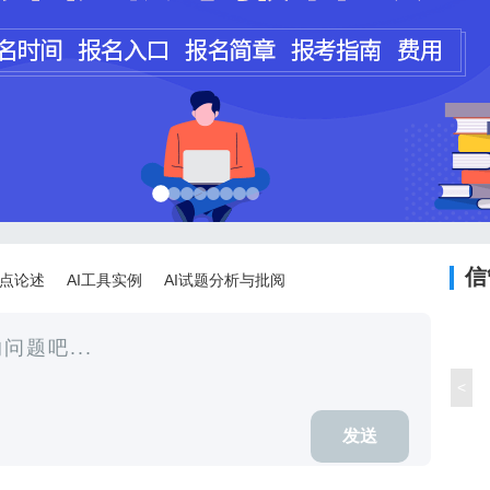
程师
计师
信
论点论述
AI工具实例
AI试题分析与批阅
<
发送