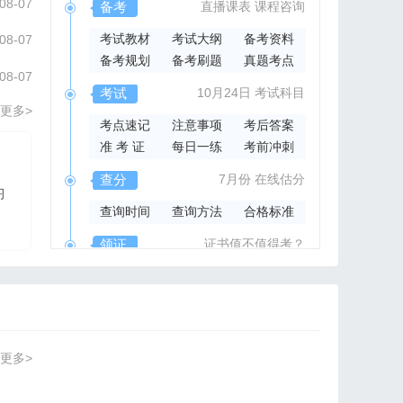
08-07
备考
直播课表
课程咨询
考试教材
考试大纲
备考资料
08-07
备考规划
备考刷题
真题考点
08-07
考试
10月24日
考试科目
更多>
考点速记
注意事项
考后答案
准 考 证
每日一练
考前冲刺
2026年集成官方指导书
查分
7月份
在线估分
习
2026系统集成项目管
查询时间
查询方法
合格标准
理工程师官方指导教材
领证
证书值不值得考？
领取时间
证书样本
证书查询
更多>