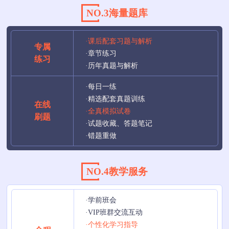
NO.3海量题库
·课后配套习题与解析
专属
·章节练习
练习
·历年真题与解析
·每日一练
·精选配套真题训练
在线
·全真模拟试卷
刷题
·试题收藏、答题笔记
·错题重做
NO.4教学服务
·学前班会
·VIP班群交流互动
·个性化学习指导