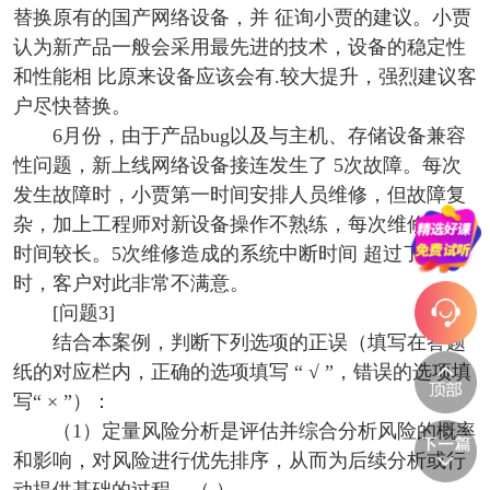
替换原有的国产网络设备，并 征询小贾的建议。小贾
认为新产品一般会采用最先进的技术，设备的稳定性
和性能相 比原来设备应该会有.较大提升，强烈建议客
户尽快替换。
6月份，由于产品bug以及与主机、存储设备兼容
性问题，新上线网络设备接连发生了 5次故障。每次
发生故障时，小贾第一时间安排人员维修，但故障复
杂，加上工程师对新设备操作不熟练，每次维修花费
时间较长。5次维修造成的系统中断时间 超过了 20小
时，客户对此非常不满意。
[问题3]
结合本案例，判断下列选项的正误（填写在答题
纸的对应栏内，正确的选项填写 “ √ ”，错误的选项填
写“ × ”）：
（1）定量风险分析是评估并综合分析风险的概率
和影响，对风险进行优先排序，从而为后续分析或行