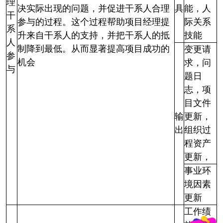
理
决实际出现的问题，并促进干系人合理
具
能，人
干
参与的过程。这个过程帮助项目经理提
际关系
系
升来自干系人的支持，并把干系人的抵
技能
人
制降到最低。从而显著提高项目成功的
变更请
参
机会
求，问
与
题日
志，项
目文件
输
更新，
出
组织过
程资产
更新，
事业环
境因素
更新
工作绩