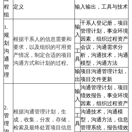
程
定义
输入输出，工具与技术
组
干系人登记册，项目
输
1.
管理计划，事业环境
入
规
因素，组织过程资产
根据干系人的信息需要和
划
要求，以及组织的可用资
会议，沟通需求分
沟
工
产情况，制定合适的项目
析，沟通技术，沟通
通
具
沟通方式和计划的过程。
模型，沟通方法
管
输
项目沟通管理计划，
理
出
项目文件更新
沟通管理计划，项目
输
绩效报告，事业环境
入
因素，组织过程资产
2.
根据沟通管理计划，生
沟通技术，沟通模
管
工
成，收集，分发，存储，
型，沟通方法，信息
理
具
检索及最终处置项目信息
管理系统，报告绩效
沟