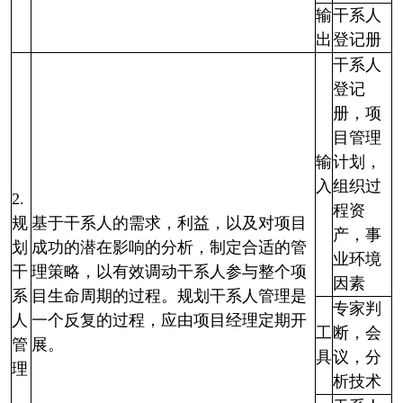
输
干系人
出
登记册
干系人
登记
册，项
目管理
输
计划，
入
组织过
2.
程资
规
基于干系人的需求，利益，以及对项目
产，事
划
成功的潜在影响的分析，制定合适的管
业环境
干
理策略，以有效调动干系人参与整个项
因素
系
目生命周期的过程。规划干系人管理是
专家判
人
一个反复的过程，应由项目经理定期开
工
断，会
管
展。
具
议，分
理
析技术