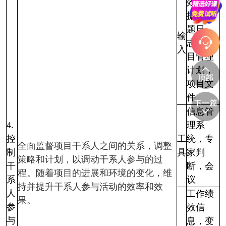
效数
据，问
题日
输
志，项
入
目管理
计划，
项目文
件
信息管
4.
理系
控
工
统，专
全面监督项目干系人之间的关系，调整
制
具
家判
策略和计划，以调动干系人参与的过
干
断，会
程。随着项目的进展和环境的变化，维
系
议
持并提升干系人参与活动的效率和效
人
工作绩
果。
参
效信
与
息，变