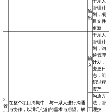
干系人
管理计
输
划，项
出
目文件
更新
干系人
管理计
划，沟
通管理
输
计划，
入
变更日
志，组
织过程
资产
沟通方
3.
在整个项目周期中，与干系人进行沟通
法，管
管
与协作，以满足他们的需求与期望。解
工
理技