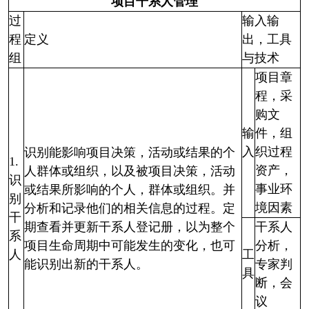
项目干系人管理
过
输入输
程
定义
出，工具
组
与技术
项目章
程，采
购文
输
件，组
入
织过程
识别能影响项目决策，活动或结果的个
1.
资产，
人群体或组织，以及被项目决策，活动
识
事业环
或结果所影响的个人，群体或组织。并
别
境因素
分析和记录他们的相关信息的过程。定
干
期查看并更新干系人登记册，以为整个
干系人
系
项目生命周期中可能发生的变化，也可
分析，
人
工
能识别出新的干系人。
专家判
具
断，会
议