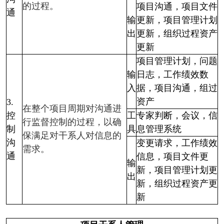
的过程。
项目沟通，项目文件
通
输
更新，项目管理计划
出
更新，组织过程资产
更新
项目管理计划，问题
输
日志，工作绩效数
入
据，项目沟通，组过
资产
3.
在整个项目周期对沟通进
控
工
专家判断，会议，信
行监督控制的过程，以确
制
具
息管理系统
保满足对干系人对信息的
沟
变更请求，工作绩效
需求。
通
信息，项目文件更
输
新，项目管理计划更
出
新，组织过程资产更
新