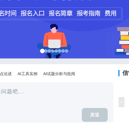
程师
计师
信
论点论述
AI工具实例
AI试题分析与批阅
<
发送