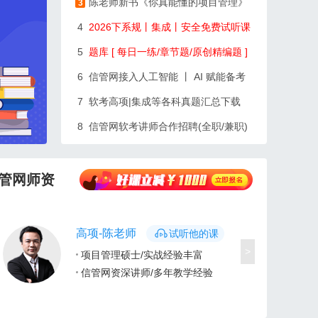
陈老师新书《你真能懂的项目管理》
3
4
2026下系规丨集成丨安全免费试听课
5
题库 [ 每日一练/章节题/原创精编题 ]
6
信管网接入人工智能 丨 AI 赋能备考
7
软考高项|集成等各科真题汇总下载
8
信管网软考讲师合作招聘(全职/兼职)
管网师资
高项-陈老师
试听他的课
>
项目管理硕士/实战经验丰富
信管网资深讲师/多年教学经验