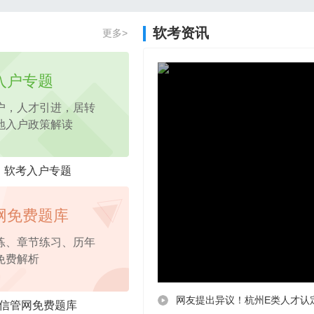
2026年项目管理认证PM免费试听课程
软考资讯
更多>
2026年pmp免费试听
课程，考点精讲
入户专题
户，人才引进，居转
地入户政策解读
软考入户专题
网免费题库
练、章节练习、历年
免费解析
网友提出异议！杭州E类人才认
信管网免费题库