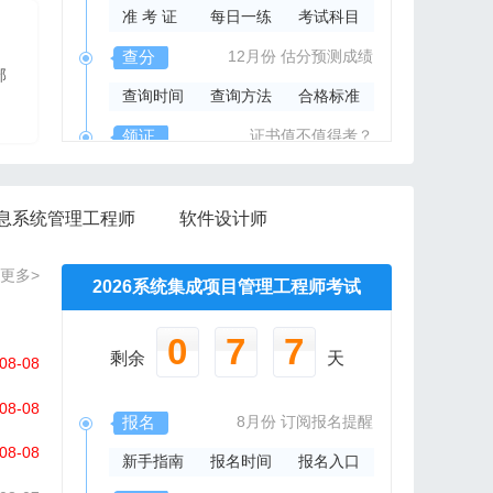
准 考 证
每日一练
考试科目
2026年系规内部辅导资料
查分
12月份
估分预测成绩
部
报班免费邮寄辅导资料
查询时间
查询方法
合格标准
信管网精心组编资料集
领证
证书值不值得考？
领取时间
证书样本
证书查询
息系统管理工程师
软件设计师
更多>
2026系统集成项目管理工程师考试
0
7
7
剩余
天
08-08
08-08
报名
8月份
订阅报名提醒
08-08
新手指南
报名时间
报名入口