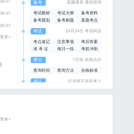
08-07
备考
直播课表
课程咨询
考试教材
考试大纲
备考资料
08-07
备考规划
备考刷题
真题考点
08-07
考试
10月24日
考试科目
更多>
考点速记
注意事项
考后答案
准 考 证
每日一练
考前冲刺
2026年集成官方指导书
查分
7月份
在线估分
习
2026系统集成项目管
查询时间
查询方法
合格标准
理工程师官方指导教材
领证
证书值不值得考？
领取时间
证书样本
证书查询
更多>