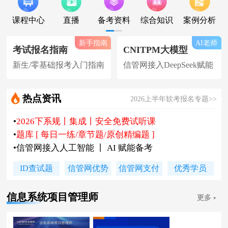
课程中心
直播
备考资料
综合知识
案例分析
新手指南
AI老师
考试报名指南
CNITPM大模型
新生/零基础报考入门指南
信管网接入DeepSeek赋能
热点资讯
2026上半年软考报名专题>>
•
2026下系规丨集成丨安全免费试听课
•
题库 [ 每日一练/章节题/原创精编题 ]
•
信管网接入人工智能 丨 AI 赋能备考
•
软考高项|集成等各科真题汇总下载
ID查试题
信管网优势
信管网支付
优秀学员
•
信管网软考讲师合作招聘(全职/兼职)
•
各地2026下半年软考报名时间及通知
信息系统项目管理师
更多
•
2026上半年软考证书领取时间及通知
•
陈老师新书《你真能懂的项目管理》