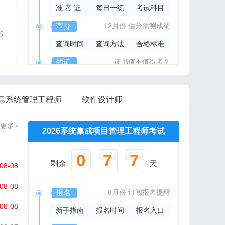
准 考 证
每日一练
考试科目
2026年系规内部辅导资料
查分
12月份
估分预测成绩
部
报班免费邮寄辅导资料
查询时间
查询方法
合格标准
信管网精心组编资料集
领证
证书值不值得考？
领取时间
证书样本
证书查询
息系统管理工程师
软件设计师
更多>
2026系统集成项目管理工程师考试
0
7
7
剩余
天
08-08
08-08
报名
8月份
订阅报名提醒
08-08
新手指南
报名时间
报名入口