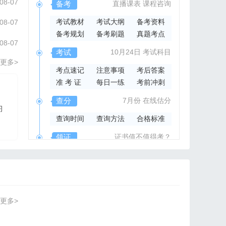
08-07
备考
直播课表
课程咨询
考试教材
考试大纲
备考资料
08-07
备考规划
备考刷题
真题考点
08-07
考试
10月24日
考试科目
更多>
考点速记
注意事项
考后答案
准 考 证
每日一练
考前冲刺
2026年集成官方指导书
查分
7月份
在线估分
习
2026系统集成项目管
查询时间
查询方法
合格标准
理工程师官方指导教材
领证
证书值不值得考？
领取时间
证书样本
证书查询
更多>