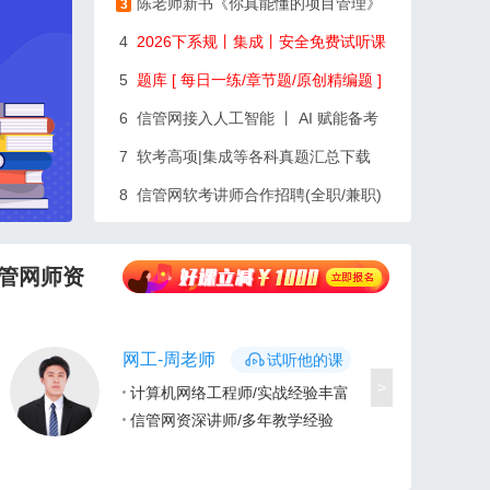
陈老师新书《你真能懂的项目管理》
3
4
2026下系规丨集成丨安全免费试听课
5
题库 [ 每日一练/章节题/原创精编题 ]
6
信管网接入人工智能 丨 AI 赋能备考
7
软考高项|集成等各科真题汇总下载
8
信管网软考讲师合作招聘(全职/兼职)
管网师资
网工-周老师
试听他的课
>
计算机网络工程师/实战经验丰富
信管网资深讲师/多年教学经验