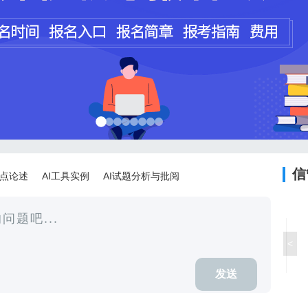
程师
计师
信
论点论述
AI工具实例
AI试题分析与批阅
<
发送