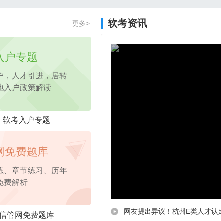
2026年项目管理认证PM免费试听课程
软考资讯
更多>
2026年pmp免费试听
课程，考点精讲
入户专题
户，人才引进，居转
地入户政策解读
软考入户专题
网免费题库
练、章节练习、历年
免费解析
网友提出异议！杭州E类人才认
信管网免费题库